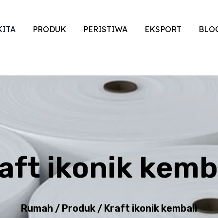
KITA
PRODUK
PERISTIWA
EKSPORT
BLO
aft ikonik kemb
Rumah
/
Produk
/
Kraft ikonik kembali