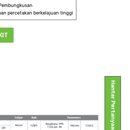
 Pembungkusan
aan percetakan berkelajuan tinggi
NTOH PESANAN KIT
Hantar Pertanyaan