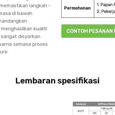
1. Papan
 memastikan langkah -
Permohonan
2. Pekerj
masa di bawah
emandangkan
menghasilkan kualiti
CO
, sangat disyorkan
 warna semasa proses
ure.
Lembaran spesifikasi