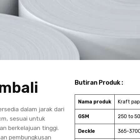
embali
Butiran Produk :
Nama produk
Kraft pap
rsedia dalam jarak dari
GSM
250 to 5
m, sesuai untuk
n berkelajuan tinggi.
Deckle
365-370
aian pembungkusan